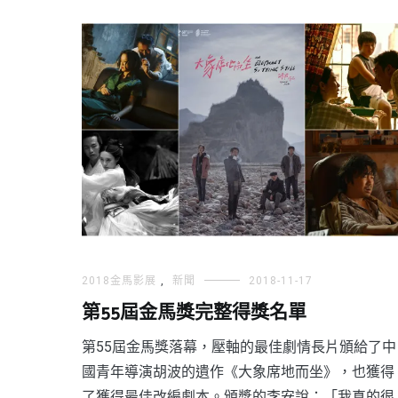
2018金馬影展
,
新聞
2018-11-17
第55屆金馬獎完整得獎名單
第55屆金馬獎落幕，壓軸的最佳劇情長片頒給了中
國青年導演胡波的遺作《大象席地而坐》，也獲得
了獲得最佳改編劇本。頒獎的李安說：「我真的很