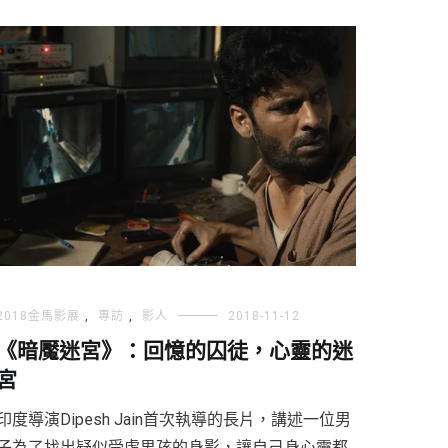
2018金馬影展
,
專訪
,
影人
2018-11-12
《暗魘迷宮》：回憶的囚徒，心靈的迷
宮
印度導演Dipesh Jain首次執導的長片，講述一位男
子為了找出疑似受虐男孩的身影，讓自己身心靈都