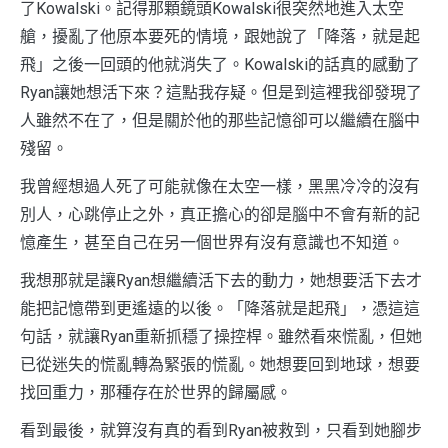
了Kowalski。記得那顆鏡頭Kowalski很突然地進入太空
艙，擾亂了他原本要死的情境，跟她說了「降落，就是起
飛」之後一回頭的他就消失了。Kowalski的話真的感動了
Ryan讓她想活下來？這點我存疑。但是到這裡我卻發現了
人雖然不在了，但是關於他的那些記憶卻可以繼續在腦中
殘留。
我曾經想過人死了可能就像在太空一樣，黑黑冷冷的沒有
別人，心跳停止之外，真正擔心的卻是腦中不會有新的記
憶產生，甚至自己在另一個世界有沒有意識也不知道。
我想那就是讓Ryan想繼續活下去的動力，她想要活下去才
能把記憶帶到更遙遠的以後。「降落就是起飛」，憑這這
句話，就讓Ryan重新抓穩了操控桿。雖然看來慌亂，但她
已從迷失的慌亂轉為緊張的慌亂。她想要回到地球，想要
找回重力，那種存在於世界的歸屬感。
看到最後，就算沒有真的看到Ryan被救到，只看到她腳步