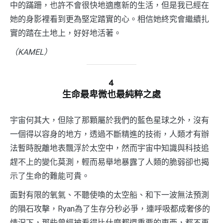
中的蹣跚，也許不會很快地適應新的生活，但是我已經在
她的身影裡看到更為堅定踏實的心。相信她終究會繼續扎
實的踏在土地上，好好地活著。
（
KAMEL
）
4
生命最卑微也最純粹之處
宇宙何其大，但除了那顆屬於我們的藍色星球之外，沒有
一個得以容身的地方，透過不斷精進的技術，人類才有辦
法暫時脫離地表飄浮於太空中，然而宇宙中知識與科技追
趕不上的變化莫測，輕而易舉地暴露了人類的脆弱卻也揭
示了生命的難能可貴。
面對有限的氧氣、不聽使喚的太空船、和下一波無法預測
的隕石攻擊，Ryan為了生存分秒必爭，連呼吸都成奢侈的
情況下，那些曾經被看得比什麼都還重要的東西，都不再