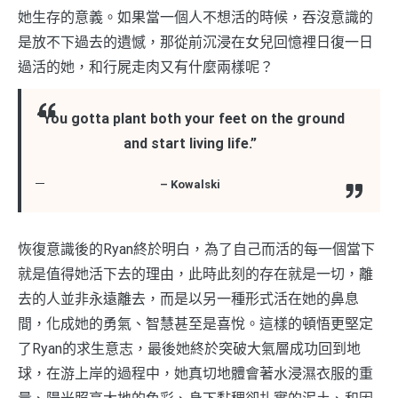
她生存的意義。如果當一個人不想活的時候，吞沒意識的
是放不下過去的遺憾，那從前沉浸在女兒回憶裡日復一日
過活的她，和行屍走肉又有什麼兩樣呢？
“You gotta plant both your feet on the ground
and start living life.”
– Kowalski
恢復意識後的Ryan終於明白，為了自己而活的每一個當下
就是值得她活下去的理由，此時此刻的存在就是一切，離
去的人並非永遠離去，而是以另一種形式活在她的鼻息
間，化成她的勇氣、智慧甚至是喜悅。這樣的頓悟更堅定
了Ryan的求生意志，最後她終於突破大氣層成功回到地
球，在游上岸的過程中，她真切地體會著水浸濕衣服的重