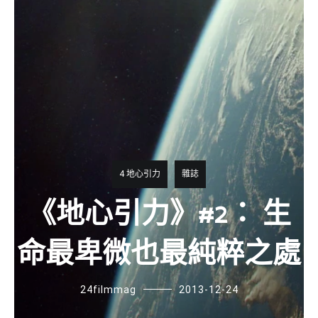
4 地心引力
雜誌
《地心引力》#2： 生
命最卑微也最純粹之處
24filmmag
2013-12-24