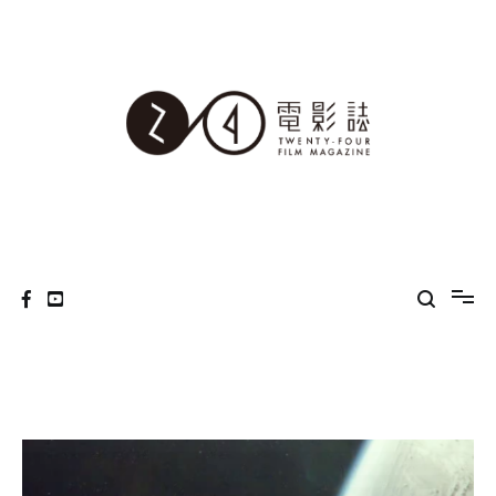
Skip
to
content
24電影誌