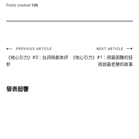
Posts created
106
文
PREVIOUS ARTICLE
NEXT ARTICLE
《地心引力》#3：台詞與劇本評
《地心引力》#1：用最困難的技
章
析
術說最老梗的故事
導
覽
發表迴響