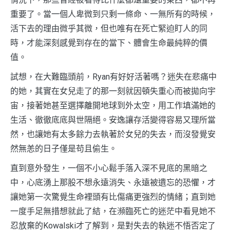
重要了。當一個人卑微到只剩一條命、一無所有的時候，
活下去的理由微乎其微，但也唯有在死亡緊迫盯人的同
時，才能深刻感覺到存在的當下、體會生命最純粹的價
值。
試想，在大難臨頭前，Ryan有好好活著嗎？迷失在悲痛中
的她，其實在女兒走了的那一刻就因頓失重心而被拋向宇
宙，接著她甚至選擇離開地球到外太空，用工作填滿她的
生活、徹徹底底與世隔絕。安逸讓存活變得容易又理所當
然，也讓她有太多餘力去執著於女兒的失去，而沒發覺安
然無恙的日子僅是苟且偷生。
直到意外發生，一個不小心鬆手落入深不見底的黑暗之
中，心底湧上那股不想永遠消失、永遠被遺忘的恐懼，才
讓她第一次驚覺生命裡頭有比傷痛更強烈的情緒；直到她
一度手足無措想就此了結，在瀕臨死亡的迷茫中看見她不
忍放棄的Kowalski才了解到，是對失去的執迷不悟否定了