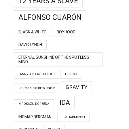
12 YEARS A SLAVE
ALFONSO CUARÓN
BLACK & WHITE
BOYHOOD
DAVID LYNCH
ETERNAL SUNSHINE OF THE SPOTLESS
MIND
FANNY AND ALEXANDER
FIPRESCI
GRAVITY
GERMAN EXPRESSIONISM
IDA
HIROKAZU KOREEDA
INGMAR BERGMAN
JIM JARMUSCH