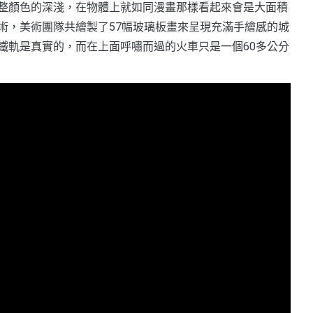
整顏色的深淺，在物體上就如同漫畫那樣看起來會是大面積
術，美術團隊共繪製了57幅玻璃板畫來呈現充滿手繪感的城
鐵軌是真實的，而在上面呼嘯而過的火車只是一個60多公分