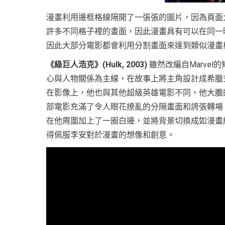
漫畫利用邊框格線隔開了一張張的圖片，因為頁面
許多不同格子裡的畫面，因此漫畫具有可以在同一
因此大部分電影都會利用分割畫面來達到類似漫畫
《綠巨人浩克》(Hulk, 2003)
雖然改編自Marve
心與人物關係為主線，在故事上將主角設計成希臘
在影像上，他也與其他超級英雄電影不同，他大膽
部電影充滿了令人眼花撩亂的分隔畫面和誇張轉場
在他周圍加上了一圈白邊，並將背景切換成如漫畫
得佩服李安對於漫畫的想像和創意。