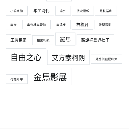
年少時代
小偷家族
意外
放映週報
是枝裕和
柏格曼
李安
李察林克雷特
李滄東
波蘭電影
羅馬
王牌冤家
聽說桐島退社了
相愛相親
自由之心
艾方索柯朗
芬妮與亞歷山大
金馬影展
花樣年華