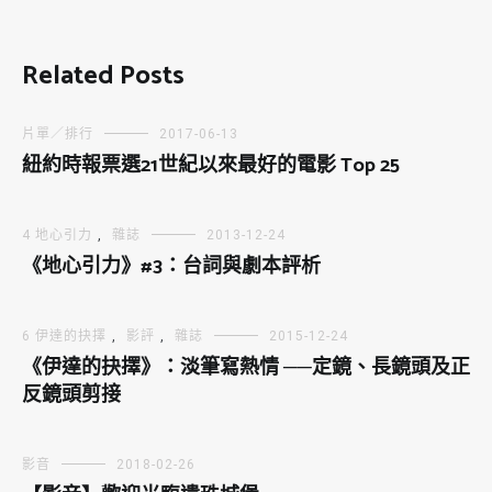
Related Posts
片單／排行
2017-06-13
紐約時報票選21世紀以來最好的電影 Top 25
4 地心引力
,
雜誌
2013-12-24
《地心引力》#3：台詞與劇本評析
6 伊達的抉擇
,
影評
,
雜誌
2015-12-24
《伊達的抉擇》：淡筆寫熱情 ──定鏡、長鏡頭及正
反鏡頭剪接
影音
2018-02-26