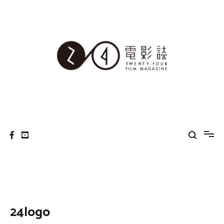
Skip
to
content
24電影誌
24logo