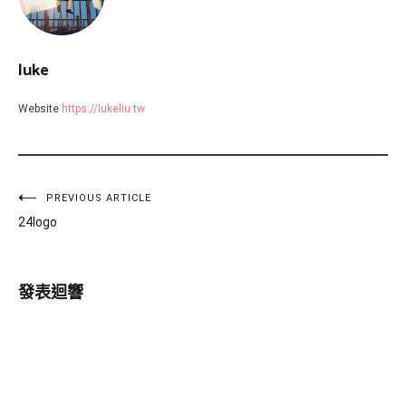
luke
Website
https://lukeliu.tw
文
PREVIOUS ARTICLE
24logo
章
導
發表迴響
覽