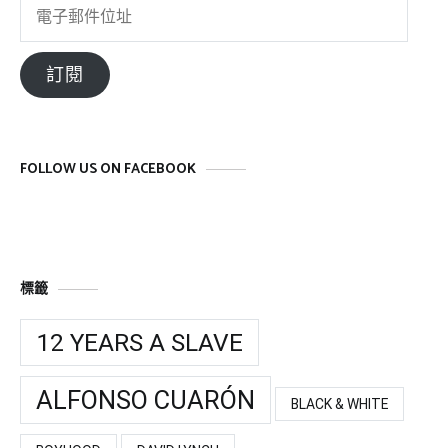
電
子
郵
訂閱
件
位
址
FOLLOW US ON FACEBOOK
標籤
12 YEARS A SLAVE
ALFONSO CUARÓN
BLACK & WHITE