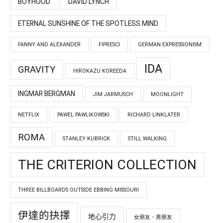
BOYHOOD
DAVID LYNCH
ETERNAL SUNSHINE OF THE SPOTLESS MIND
FANNY AND ALEXANDER
FIPRESCI
GERMAN EXPRESSIONISM
IDA
GRAVITY
HIROKAZU KOREEDA
INGMAR BERGMAN
JIM JARMUSCH
MOONLIGHT
NETFLIX
PAWEL PAWLIKOWSKI
RICHARD LINKLATER
ROMA
STANLEY KUBRICK
STILL WALKING
THE CRITERION COLLECTION
THREE BILLBOARDS OUTSIDE EBBING MISSOURI
伊達的抉擇
地心引力
女朋友．男朋友