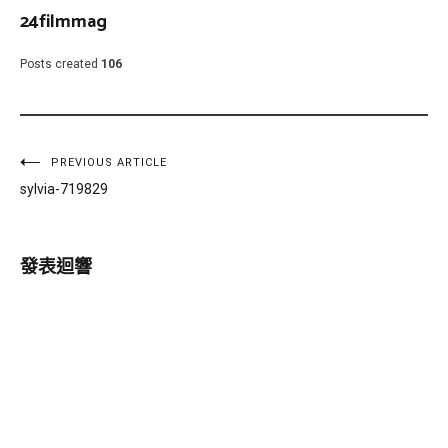
24filmmag
Posts created
106
文
PREVIOUS ARTICLE
sylvia-719829
章
導
發表迴響
覽