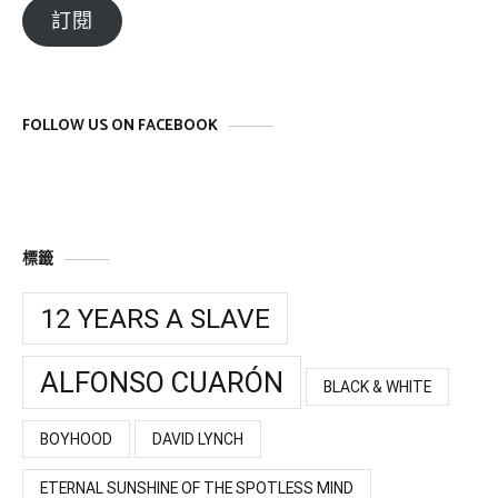
郵
訂閱
件
位
址
FOLLOW US ON FACEBOOK
標籤
12 YEARS A SLAVE
ALFONSO CUARÓN
BLACK & WHITE
BOYHOOD
DAVID LYNCH
ETERNAL SUNSHINE OF THE SPOTLESS MIND