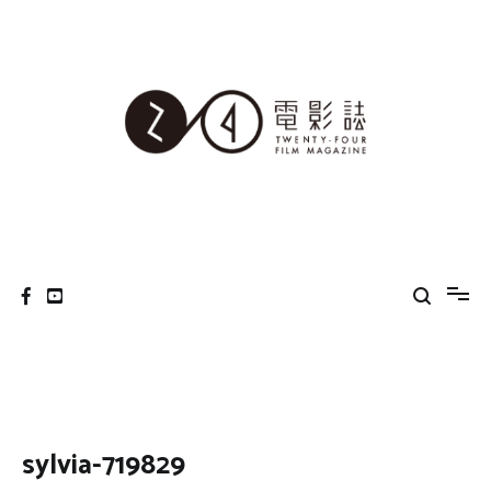
Skip
to
content
24電影誌
sylvia-719829