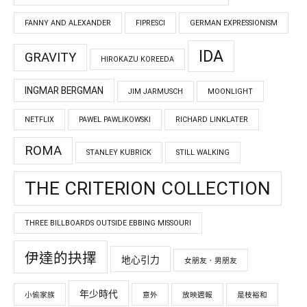
FANNY AND ALEXANDER
FIPRESCI
GERMAN EXPRESSIONISM
IDA
GRAVITY
HIROKAZU KOREEDA
INGMAR BERGMAN
JIM JARMUSCH
MOONLIGHT
NETFLIX
PAWEL PAWLIKOWSKI
RICHARD LINKLATER
ROMA
STANLEY KUBRICK
STILL WALKING
THE CRITERION COLLECTION
THREE BILLBOARDS OUTSIDE EBBING MISSOURI
伊達的抉擇
地心引力
女朋友．男朋友
年少時代
小偷家族
意外
放映週報
是枝裕和