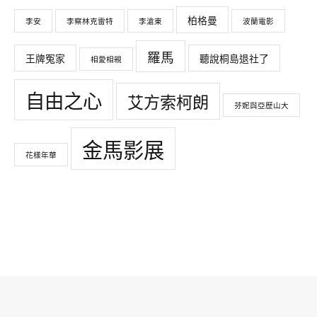
柏格曼
李安
李察林克雷特
李滄東
波蘭電影
羅馬
王牌冤家
聽說桐島退社了
相愛相親
自由之心
艾方索柯朗
芬妮與亞歷山大
金馬影展
花樣年華