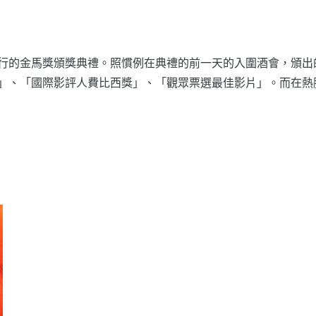
行的金馬獎頒獎典禮。照慣例在典禮的前一天的入圍酒會，頒出
」、「國際影評人費比西獎」、「觀眾票選最佳影片」。而在熱