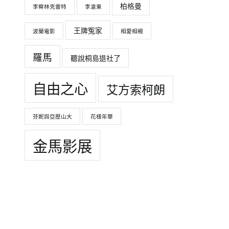
柏格曼
李察林克雷特
李滄東
王牌冤家
波蘭電影
相愛相親
羅馬
聽說桐島退社了
自由之心
艾方索柯朗
芬妮與亞歷山大
花樣年華
金馬影展