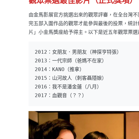
觀眾票選最佳影片（正式獎項）
由金馬影展官方挑選出來的觀眾評審，在全台灣不
完五部入圍作品的觀眾才能參與最後的投票，統計
片」小金馬獎座給予得主。以下是近五年觀眾票選
2012：女朋友．男朋友（神探亨特張）
2013：一代宗師（爸媽不在家）
2014：KANO（推拿）
2015：山河故人（刺客聶隱娘）
2016：我不是潘金蓮（八月）
2017：血觀音（？？）