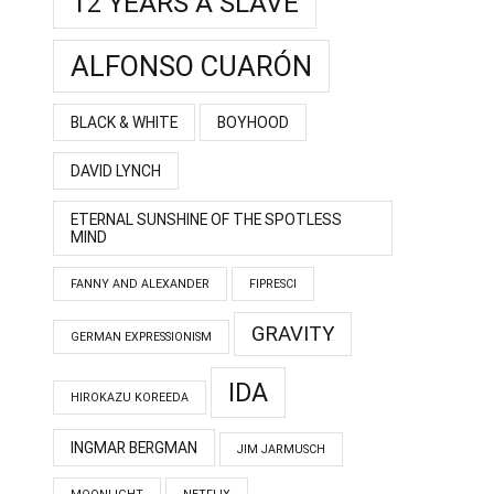
12 YEARS A SLAVE
ALFONSO CUARÓN
BLACK & WHITE
BOYHOOD
DAVID LYNCH
ETERNAL SUNSHINE OF THE SPOTLESS
MIND
FANNY AND ALEXANDER
FIPRESCI
GRAVITY
GERMAN EXPRESSIONISM
IDA
HIROKAZU KOREEDA
INGMAR BERGMAN
JIM JARMUSCH