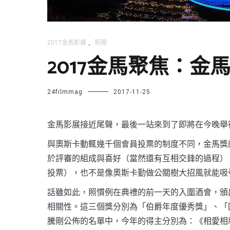
2017金馬影展
,
新聞
2017金馬聚焦：金
24filmmag
2017-11-25
金馬影展接近尾聲，最後一站來到了即將在今晚舉
與奧斯卡動輒幾千個會員投票的制度不同，金馬獎
於評審的組成與喜好（當然還有互相交鋒的過程）
投票），也不是像奧斯卡勤做公關樹大招風就能吸
話雖如此，照慣例在典禮的前一天的入圍酒會，頒
相關性。這三個獎分別為「伯爵年度優秀獎」、「
騰剛公佈的名單中，今年的得主分別為：《相愛相