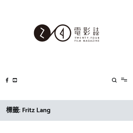
Skip
to
content
24電影誌
標籤:
Fritz Lang