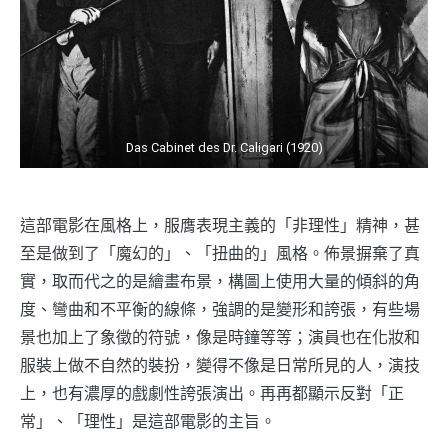
Das Cabinet des Dr. Caligari (1920)
這部電影在風格上，服膺表現主義的「非理性」精神，甚
至是做到了「魔幻的」、「扭曲的」風格。佈景摒棄了真
實，取而代之的是繪畫布景，構圖上使用大量的傾斜的角
度、彎曲和不平衡的線條，強調的是變形和誇張，有些場
景也加上了象徵的符號，像是時鐘等等；演員也在化妝和
服裝上做不自然的裝扮，變得不像是日常所見的人，演技
上，也有濃厚的戲劇性誇張演出。再再都顯示反對「正
常」、「理性」是這部電影的主旨。