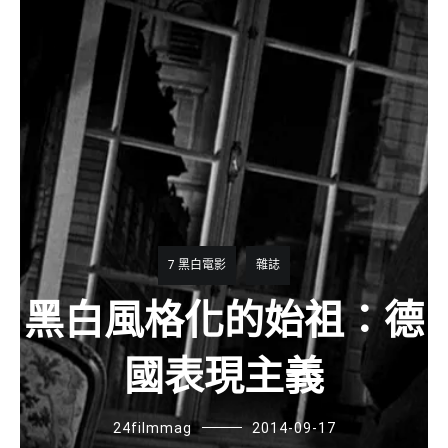
7 黑白電影
雜誌
黑白風格化的始祖：德
國表現主義
24filmmag
2014-09-17