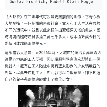
Gustav Frohlich, Rudolf Klein-Rogge
《大都會》在二零年代可說是史無前例的鉅作，它野心極
大地塑造了一個極權的未來社會，富人和工人生活在截然
不同的環境中，並且以此來衍伸出聖經通天塔的典故，當
時聘請的臨時演員多達三萬七千多人，成本換算成今日的
幣值可能超過兩億美元。
這部電影大意是西元2026年時，大城市的統治者菲達森因
為憂心地底的工人反叛，因此說服科學家洛宏製造出一個
機器人，擁有在工人階級中擁有聖女形象的少女瑪麗亞的
外型，以此去煽動工人，如此就可以合理鎮壓，卻不知道
自己的兒子弗雷德底經愛上了這位少女。