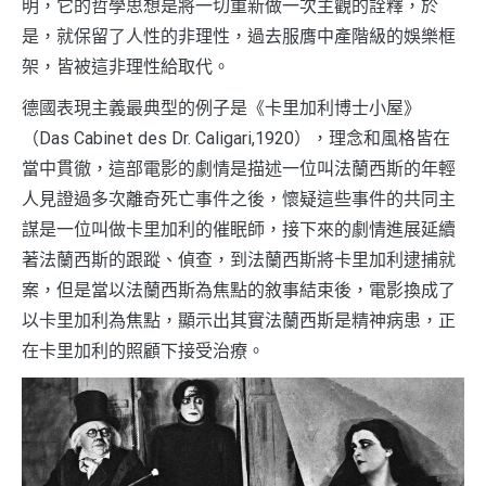
明，它的哲學思想是將一切重新做一次主觀的詮釋，於
是，就保留了人性的非理性，過去服膺中產階級的娛樂框
架，皆被這非理性給取代。
德國表現主義最典型的例子是《卡里加利博士小屋》
（Das Cabinet des Dr. Caligari,1920），理念和風格皆在
當中貫徹，這部電影的劇情是描述一位叫法蘭西斯的年輕
人見證過多次離奇死亡事件之後，懷疑這些事件的共同主
謀是一位叫做卡里加利的催眠師，接下來的劇情進展延續
著法蘭西斯的跟蹤、偵查，到法蘭西斯將卡里加利逮捕就
案，但是當以法蘭西斯為焦點的敘事結束後，電影換成了
以卡里加利為焦點，顯示出其實法蘭西斯是精神病患，正
在卡里加利的照顧下接受治療。