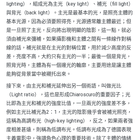
lighting），組成光為主光（key light）、補光（fill light）
與背光（back light）。主光是最基本的光，是照亮主體的
基本光源，因為必須要照得亮，光源通常離主體最近；但
是一旦照了主光，反向將出現明顯的陰影，這一點，就必
須由補光來彌補，如果攝影機和主體之間有一條線作對稱
線的話，補光就是在主光的對稱位置，用於減少高度的反
差，亮度不高，大約只有主光的一半；最後一個是背光，
照背光時，主體為有一個邊光的輪廓，主要用途是讓主體
能夠從背景當中被襯托出來。
接下來，由主光和補光延伸出另一個術語，叫做光比
（Light ratio），這也是形成Chiaroscuro的重要因子；光
比即為主光和補光的強度比值，一旦兩光的強度差不多，
例如主光比補光為2：1，主光的陰影幾乎會被補光照亮，
這稱為高調布光（high-key lighting），反之，如果兩者強
度相差甚遠，則稱為低調布光。低調布光成為了德國表現
主義電影中，強調角色心理的重要技術。除了主體的情緒