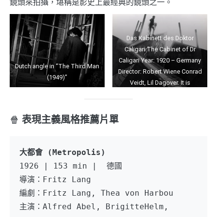
鏡頭來拍攝，堪稱是影史上最經典的鏡頭之一。
Das Kabinett des Doktor
Caligari The Cabinet of Dr
Caligari Year: 1920 – Germany
Dutch angle in “The Third Man
Director: Robert Wiene Conrad
(1949)”
Veidt, Lil Dagover. It is
forbidden to reproduce the
photograph out of context of
the promotion of the film. It
🍿
表現主義風格推薦片單
must be credited to the Film
Company and/or the
photographer assigned by or
大都會 (Metropolis)
authorized by/allowed on the
1926 | 153 min |  德國
set by the Film Company.
導演：Fritz Lang
Restricted to Editorial Use.
編劇：Fritz Lang, Thea von Harbou
Photo12 does not grant
publicity rights of the persons
主演：Alfred Abel, BrigitteHelm, 
represented.