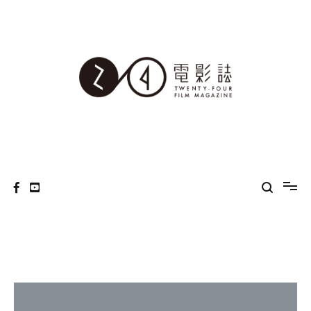
Skip
to
content
24電影誌