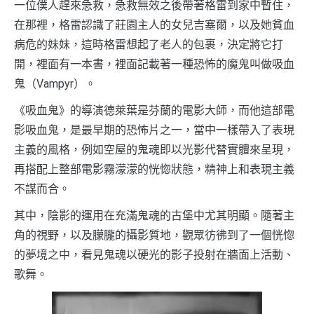
一位僕人趕來急救，急救無效之後帶著格雷到家中暫住，
在那裡，格雷認識了莊園主人的女兒吉塞爾，以及她貧血
病危的妹妹，這時格雷想起了老人的包裹，決定將它打
開，裡面有一本書，裡面記載著一種恐怖的魔鬼叫做吸血
鬼（Vampyr）。
《吸血鬼》的導演德萊葉是芬蘭的電影大師，而他這部電
影吸血鬼，是最早期的恐怖片之一，當中一樣帶入了表現
主義的風格，例如空屋的鬼魂即以光影代替實體來呈現，
再搭配上整部電影霧濛濛的恍惚狀態，精神上和表現主義
不謀而合。
其中，陰影的運用在充滿鬼魂的古堡中尤其明顯。隨著主
角的視野，以及朦朧的攝影質地，觀眾彷彿到了一個恍惚
的夢境之中，看見鬼魂以硬光的影子投射在牆面上活動、
歌舞。