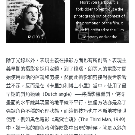
Horst von Harbou. It is
forbidden to reproduce the
photograph out of context of
the promotion of the film. It
must be credited to the Film
M (1931)
Company and/or the
photographer assigned by or
authorized by/allowed on the
set by the Film Company.
除了光線以外，表現主義在攝影方面也有所創新。表現主
Restricted to Editorial Use.
義早期的攝影多採用定鏡，到了穆瑙、朗等人的電影才開
Photo12 does not grant
始使用靈活的運鏡和剪接，然而此攝影和剪接對後世影響
publicity rights of the persons
並不深，反而是在《卡里加利博士小屋》當中，使用了最
represented.
早期的斜角鏡頭（Dutch angle）──將攝影機偏斜，使得
畫面的水平線與現實的地平線不平行，這個方法亦是為了
強調角色不穩的心理狀態，而這個技巧也在不斷地被後世
使用，例如黑色電影《黑獄亡魂》(The Third Man, 1949)
中，謎一般的腳色哈利從陰影中出現的時候，就是以斜角