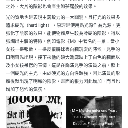
之外，大片的陰影也會產生如夢魘般的效果。
光的質地也是表現主義致力的一大關鍵。且打光的效果多
追求硬光（hard light），原理是使用點光源作為光源，更
強化了陰影的效果，能使物體產生較為冷硬的陰影，得以
強調出主體的特徵，例如電影《M》中著名的一景：當小
女孩一邊報數，一邊反覆將球丟向牆玩耍的時候，兇手的
口哨聲先出現，接下來他的碩大輪廓映上了白色的牆面以
及小女孩呆愣的表情，這是在飾演兇手的演員之前，照上
一個硬光的主光，由於硬光的方向性較強，因此演員的形
體後就出現了明顯的陰影，畫面的張力因此增加，而且也
增加了恐怖的氣氛。
M – Morder unter uns Year :
1931 Germany Peter Lorre
Director: Fritz Lang Photo: