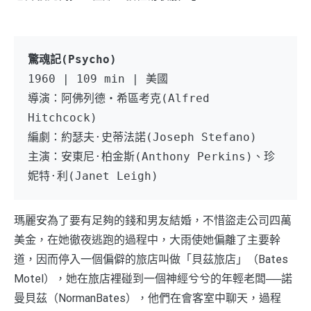
驚魂記(Psycho)
1960 | 109 min | 美國
導演：阿佛列德‧希區考克(Alfred 
Hitchcock) 
編劇：約瑟夫·史蒂法諾(Joseph Stefano) 
主演：安東尼·柏金斯(Anthony Perkins)、珍
妮特·利(Janet Leigh) 
瑪麗安為了要有足夠的錢和男友結婚，不惜盜走公司四萬
美金，在她徹夜逃跑的過程中，大雨使她偏離了主要幹
道，因而停入一個偏僻的旅店叫做「貝茲旅店」（Bates
Motel），她在旅店裡碰到一個神經兮兮的年輕老闆──諾
曼貝茲（NormanBates），他們在會客室中聊天，過程