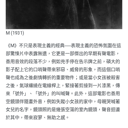
M (1931)
《M》不只是表現主義的經典──表現主義的恐怖氛圍在這
部驚悚片中表露無遺，它更是一部傑出的早期有聲電影，
善用音效的段落不少，例如兇手停在告示牌之前，碩大的
影子配上它的口哨聲帶來邪惡、威脅的形象，而這個口哨
聲也成為之後劇情轉折的重要物件；或是當小女孩被殺害
之後，氣球纏繞在電線桿上，緊接著剪接到一片漆黑，傳
來「號外」、「號外」的叫喊聲。此外，這部電影也善用
空鏡頭伴隨畫外音，例如失蹤小女孩的家中，母親哭喊著
女兒的名字，鏡頭照的是幾張空蕩的室內鏡頭，聲音迴盪
於其中，帶來寂寥、無助之感。