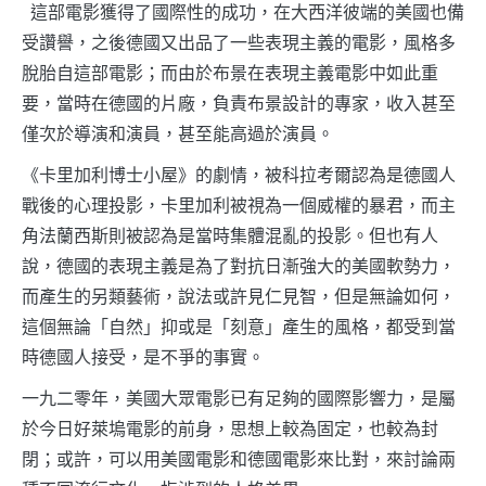
這部電影獲得了國際性的成功，在大西洋彼端的美國也備
受讚譽，之後德國又出品了一些表現主義的電影，風格多
脫胎自這部電影；而由於布景在表現主義電影中如此重
要，當時在德國的片廠，負責布景設計的專家，收入甚至
僅次於導演和演員，甚至能高過於演員。
《卡里加利博士小屋》的劇情，被科拉考爾認為是德國人
戰後的心理投影，卡里加利被視為一個威權的暴君，而主
角法蘭西斯則被認為是當時集體混亂的投影。但也有人
說，德國的表現主義是為了對抗日漸強大的美國軟勢力，
而產生的另類藝術，說法或許見仁見智，但是無論如何，
這個無論「自然」抑或是「刻意」產生的風格，都受到當
時德國人接受，是不爭的事實。
一九二零年，美國大眾電影已有足夠的國際影響力，是屬
於今日好萊塢電影的前身，思想上較為固定，也較為封
閉；或許，可以用美國電影和德國電影來比對，來討論兩