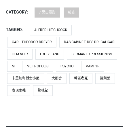
CATEGORY:
7 黑白電影
雜誌
TAGGED:
ALFRED HITCHCOCK
CARL THEODOR DREYER
DAS CABINET DES DR. CALIGARI
FILM NOIR
FRITZ LANG
GERMAN EXPRESSIONISM
M
METROPOLIS
PSYCHO
VAMPYR
卡里加利博士小屋
大都會
希區考克
德萊葉
表現主義
驚魂記