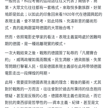
一般而言，科拉考爾的這段話往往又代表了兩個字：商
業。大眾文化往往都有一套格式，來取悅多數族群，好萊
塢即是如此；以如此的印象回來看1920年代在德國興起的
表現主義，會不禁思考，如此特殊、充滿新意的藝術形
式，真的能夠跟當時德國的大眾融合嗎？
然而，依照電影史學家的看法，表現主義當時處於困難時
期的德國，是一種逃離現實的模式。
一次大戰結束之後，戰敗的德國簽了恥辱的「凡爾賽合
約」，威瑪政權如風雨飄搖，民生凋敝，通貨膨脹、失業
等問題打擊著人民，但是德國表現主義卻在此時帶領德國
電影走出一段輝煌的時期。
此時，需要提到德國表現主義的理念：戰後的藝術，尤其
對於戰敗的一方而言，往往會對於過去所秉持的信念抱持
懷疑，甚至是反叛的心態，德國表現主義也是如此，而它
對抗的東西卻是哲學性的──資本主義、紀律、甚至是文