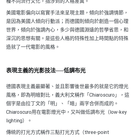
種不同流行文化，指涉到的人格差異。
美國電影偏向以寫實手法來呈現主題，傾向於強調情節，
是因為美國人傾向行動派；而德國則傾向於創造一個心理
世界，傾向於強調內心，多少與德國淵遠的哲學省思，和
深沉的思想有關。是這些人格的特殊性加上時間點的特殊
造就了一代電影的風格。
表現主義的光影技法──低調布光
德國表現主義最顯著、並且影響後世最多的就是它的燈光
風格，即為明暗對比，義大利文稱作「Chiaroscuro」，這
個字是由拉丁文的「明」、「暗」兩字合併而成的。
Chiaroscuro用在電影燈光中，又叫做低調布光（low-key
lighting）。
傳統的打光方式稱作三點打光方式（three-point