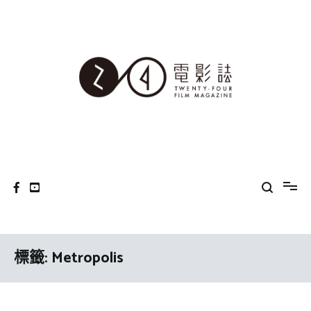
Skip
to
content
24電影誌
標籤:
Metropolis