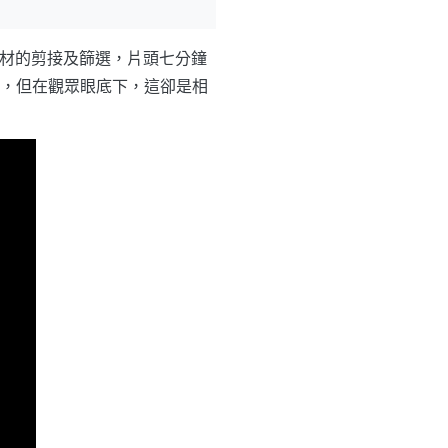
素材的剪接及篩選，片頭七分鐘
，但在觀眾眼底下，這卻是相