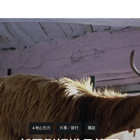
4 地心引力
片單／排行
雜誌