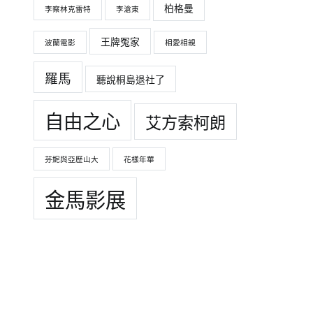
柏格曼
李察林克雷特
李滄東
王牌冤家
波蘭電影
相愛相親
羅馬
聽說桐島退社了
自由之心
艾方索柯朗
芬妮與亞歷山大
花樣年華
金馬影展