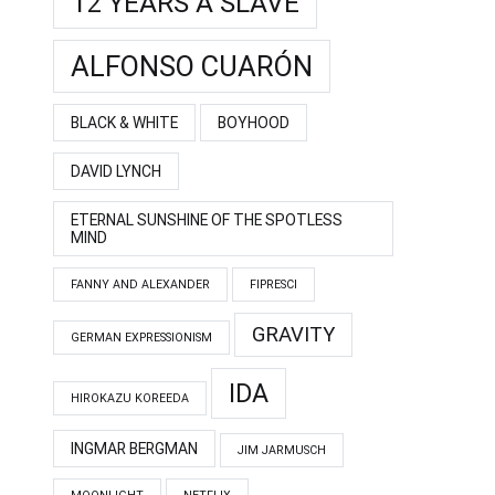
12 YEARS A SLAVE
ALFONSO CUARÓN
BLACK & WHITE
BOYHOOD
DAVID LYNCH
ETERNAL SUNSHINE OF THE SPOTLESS
MIND
FANNY AND ALEXANDER
FIPRESCI
GRAVITY
GERMAN EXPRESSIONISM
IDA
HIROKAZU KOREEDA
INGMAR BERGMAN
JIM JARMUSCH