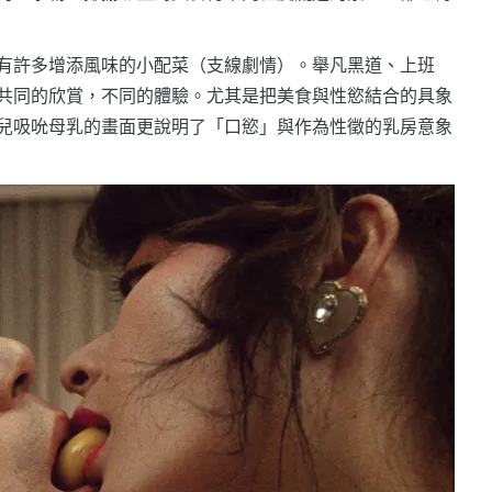
有許多增添風味的小配菜（支線劇情）。舉凡黑道、上班
共同的欣賞，不同的體驗。尤其是把美食與性慾結合的具象
兒吸吮母乳的畫面更說明了「口慾」與作為性徵的乳房意象