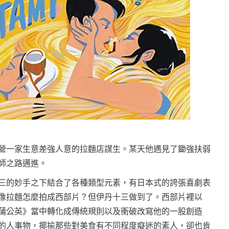
營一家生意差強人意的拉麵店謀生。某天他遇見了鋤強扶弱
師之路邁進。
三的妙手之下結合了各種類型元素，有日本式的誇張喜劇表
像拉麵怎麼拍成西部片？但伊丹十三做到了。西部片裡以
蒲公英》當中轉化成傳統規則以及衝破改寫他的一股創造
的人事物，揶揄那些對美食有不同程度癡迷的素人，卻也肯