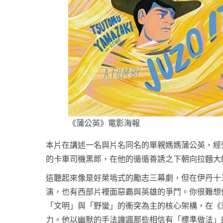
《蒲公英》電影海報
本片在講述一名與片名同名的單親媽媽蒲公英，經
的卡車司機黑郎，在他的循循善誘之下朝向拉麵大
這聽起來像是好萊塢式的勵志三幕劇，但在伊丹十
演，也有西部片裡面惡霸與英雄的爭鬥。你很難想
「文明」與「野蠻」的衝突為主的核心架構，在《
力。他以幽默的手法譏諷那些相信有「標準做法」