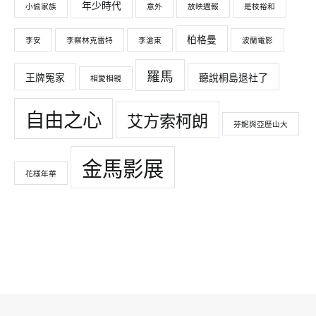
年少時代
小偷家族
意外
放映週報
是枝裕和
柏格曼
李安
李察林克雷特
李滄東
波蘭電影
羅馬
王牌冤家
聽說桐島退社了
相愛相親
自由之心
艾方索柯朗
芬妮與亞歷山大
金馬影展
花樣年華