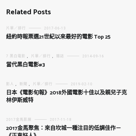
Related Posts
片單／排行
2017-06-13
紐約時報票選21世紀以來最好的電影 Top 25
7 黑白電影
,
片單／排行
,
雜誌
2014-09-16
當代黑白電影#3
影人
,
新聞
,
片單／排行
2019-02-10
日本《電影旬報》2018外國電影十佳以及親兒子克
林伊斯威特
2017金馬影展
2017-11-18
2017金馬聚焦：來自坎城一種注目的低調佳作－
《正直好人》