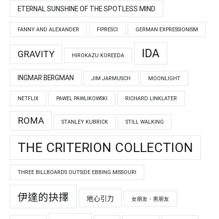
ETERNAL SUNSHINE OF THE SPOTLESS MIND
FANNY AND ALEXANDER
FIPRESCI
GERMAN EXPRESSIONISM
IDA
GRAVITY
HIROKAZU KOREEDA
INGMAR BERGMAN
JIM JARMUSCH
MOONLIGHT
NETFLIX
PAWEL PAWLIKOWSKI
RICHARD LINKLATER
ROMA
STANLEY KUBRICK
STILL WALKING
THE CRITERION COLLECTION
THREE BILLBOARDS OUTSIDE EBBING MISSOURI
伊達的抉擇
地心引力
女朋友．男朋友