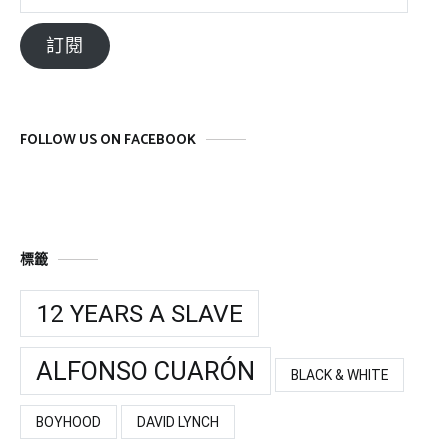
子
郵
訂閱
件
位
址
FOLLOW US ON FACEBOOK
標籤
12 YEARS A SLAVE
ALFONSO CUARÓN
BLACK & WHITE
BOYHOOD
DAVID LYNCH