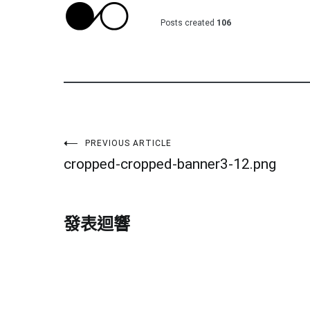
Posts created
106
文
PREVIOUS ARTICLE
cropped-cropped-banner3-12.png
章
導
發表迴響
覽