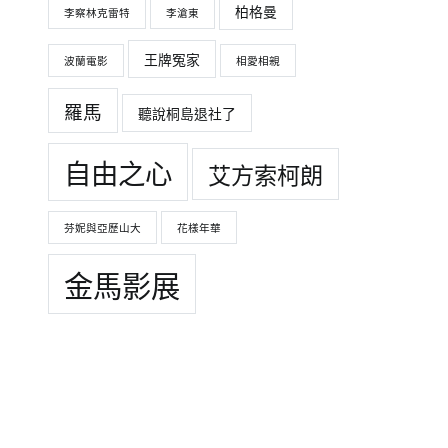
柏格曼
李察林克雷特
李滄東
王牌冤家
波蘭電影
相愛相親
羅馬
聽說桐島退社了
自由之心
艾方索柯朗
芬妮與亞歷山大
花樣年華
金馬影展