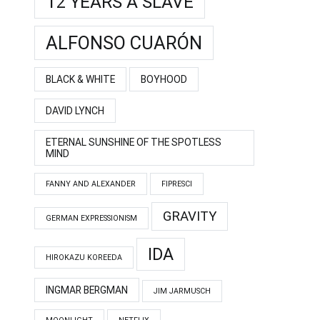
12 YEARS A SLAVE
ALFONSO CUARÓN
BLACK & WHITE
BOYHOOD
DAVID LYNCH
ETERNAL SUNSHINE OF THE SPOTLESS
MIND
FANNY AND ALEXANDER
FIPRESCI
GRAVITY
GERMAN EXPRESSIONISM
IDA
HIROKAZU KOREEDA
INGMAR BERGMAN
JIM JARMUSCH