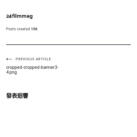
24filmmag
Posts created
106
文
PREVIOUS ARTICLE
cropped-cropped-banner3-
章
4.png
導
覽
發表迴響