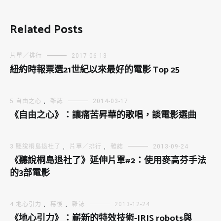
Related Posts
片單／排行
2017-06-13
紐約時報票選21世紀以來最好的電影 Top 25
5 自由之心
,
雜誌
2014-03-17
《自由之心》：讓痛苦昇華的歌唱，談電影選曲
3 聽說桐島退社了
,
片單／排行
,
雜誌
2013-09-24
《聽說桐島退社了》延伸片單#2：使用麥高芬手法
的3部電影
4 地心引力
,
幕後
,
雜誌
2013-12-24
《地心引力》：嶄新的特效技術-IRIS robots與