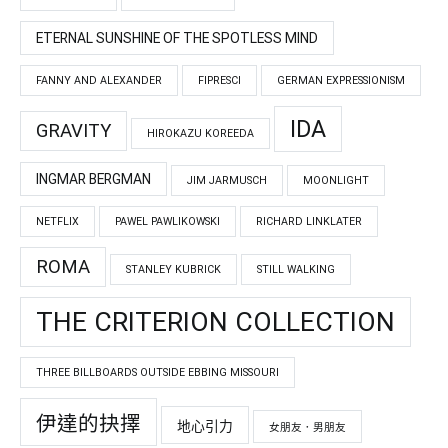
ETERNAL SUNSHINE OF THE SPOTLESS MIND
FANNY AND ALEXANDER
FIPRESCI
GERMAN EXPRESSIONISM
IDA
GRAVITY
HIROKAZU KOREEDA
INGMAR BERGMAN
JIM JARMUSCH
MOONLIGHT
NETFLIX
PAWEL PAWLIKOWSKI
RICHARD LINKLATER
ROMA
STANLEY KUBRICK
STILL WALKING
THE CRITERION COLLECTION
THREE BILLBOARDS OUTSIDE EBBING MISSOURI
伊達的抉擇
地心引力
女朋友．男朋友