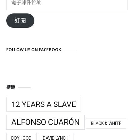
子
郵
訂閱
件
位
址
FOLLOW US ON FACEBOOK
標籤
12 YEARS A SLAVE
ALFONSO CUARÓN
BLACK & WHITE
BOYHOOD
DAVID LYNCH