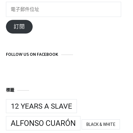
電
子
郵
訂閱
件
位
址
FOLLOW US ON FACEBOOK
標籤
12 YEARS A SLAVE
ALFONSO CUARÓN
BLACK & WHITE