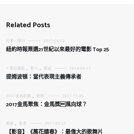
Related Posts
片單／排行
2017-06-13
紐約時報票選21世紀以來最好的電影 Top 25
7 黑白電影
,
影人
,
雜誌
2014-09-17
提姆波頓：當代表現主義傳承者
2017金馬影展
,
新聞
2017-11-25
2017金馬聚焦：金馬獎風向球？
幕後
,
影音
2017-03-27
【影音】《萬花嬉春》：最偉大的歌舞片