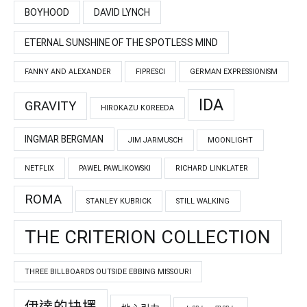
BOYHOOD
DAVID LYNCH
ETERNAL SUNSHINE OF THE SPOTLESS MIND
FANNY AND ALEXANDER
FIPRESCI
GERMAN EXPRESSIONISM
IDA
GRAVITY
HIROKAZU KOREEDA
INGMAR BERGMAN
JIM JARMUSCH
MOONLIGHT
NETFLIX
PAWEL PAWLIKOWSKI
RICHARD LINKLATER
ROMA
STANLEY KUBRICK
STILL WALKING
THE CRITERION COLLECTION
THREE BILLBOARDS OUTSIDE EBBING MISSOURI