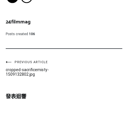
24filmmag
Posts created
106
文
PREVIOUS ARTICLE
cropped-sacrificemisty-
章
1509132802.jpg
導
覽
發表迴響