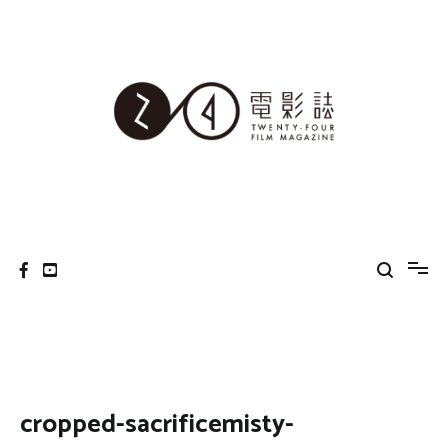
Skip
to
content
24電影誌
cropped-sacrificemisty-