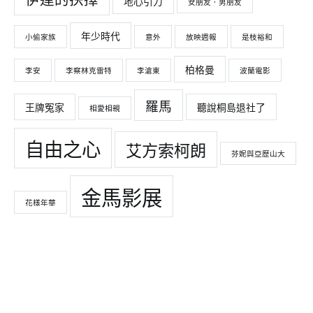
伊達的抉擇
地心引力
女朋友．男朋友
年少時代
小偷家族
意外
放映週報
是枝裕和
柏格曼
李安
李察林克雷特
李滄東
波蘭電影
羅馬
王牌冤家
聽說桐島退社了
相愛相親
自由之心
艾方索柯朗
芬妮與亞歷山大
金馬影展
花樣年華