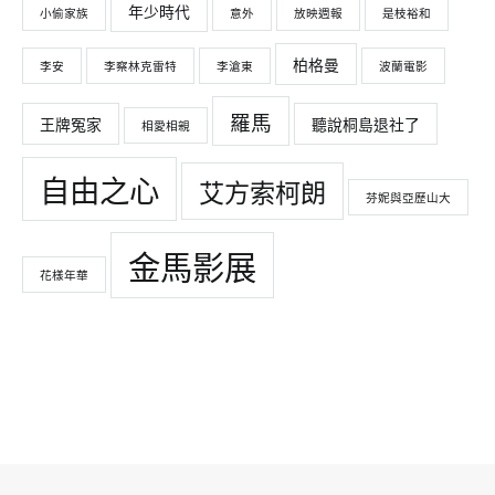
年少時代
小偷家族
意外
放映週報
是枝裕和
柏格曼
李安
李察林克雷特
李滄東
波蘭電影
羅馬
王牌冤家
聽說桐島退社了
相愛相親
自由之心
艾方索柯朗
芬妮與亞歷山大
金馬影展
花樣年華