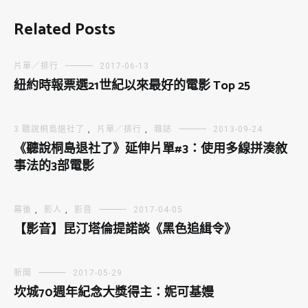
Related Posts
片單／排行
2017-06-13
紐約時報票選21世紀以來最好的電影 Top 25
3 聽說桐島退社了
,
片單／排行
,
雜誌
2013-09-24
《聽說桐島退社了》延伸片單#3：使用多線拼湊敘
事法的3部電影
幕後
,
影人
,
影音
2017-04-05
【影音】昆汀塔倫提諾談《黑色追緝令》
新聞
2017-05-29
坎城70週年紀念大獎得主：妮可基嫚