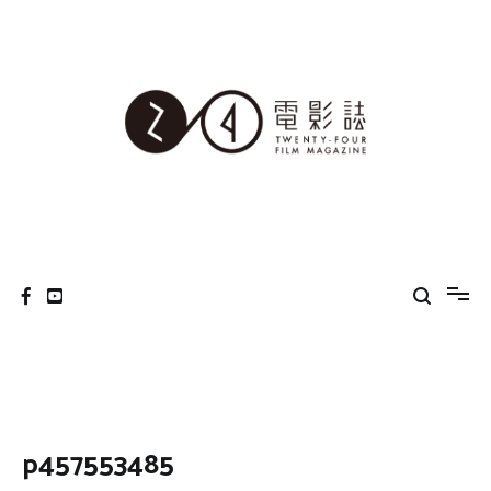
Skip
to
content
24電影誌
p457553485