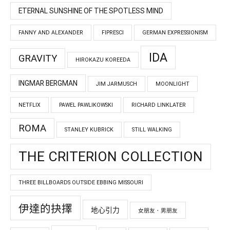
ETERNAL SUNSHINE OF THE SPOTLESS MIND
FANNY AND ALEXANDER
FIPRESCI
GERMAN EXPRESSIONISM
IDA
GRAVITY
HIROKAZU KOREEDA
INGMAR BERGMAN
JIM JARMUSCH
MOONLIGHT
NETFLIX
PAWEL PAWLIKOWSKI
RICHARD LINKLATER
ROMA
STANLEY KUBRICK
STILL WALKING
THE CRITERION COLLECTION
THREE BILLBOARDS OUTSIDE EBBING MISSOURI
伊達的抉擇
地心引力
女朋友．男朋友