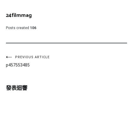
24filmmag
Posts created
106
文
PREVIOUS ARTICLE
p457553485
章
導
發表迴響
覽