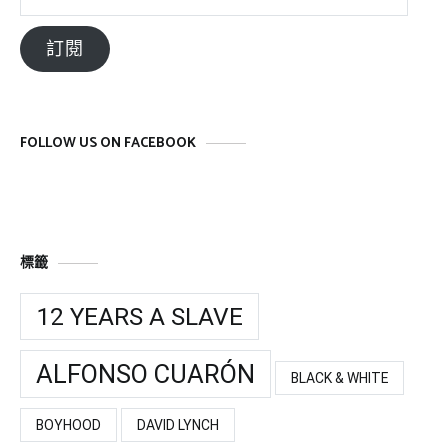
子
郵
訂閱
件
位
址
FOLLOW US ON FACEBOOK
標籤
12 YEARS A SLAVE
ALFONSO CUARÓN
BLACK & WHITE
BOYHOOD
DAVID LYNCH