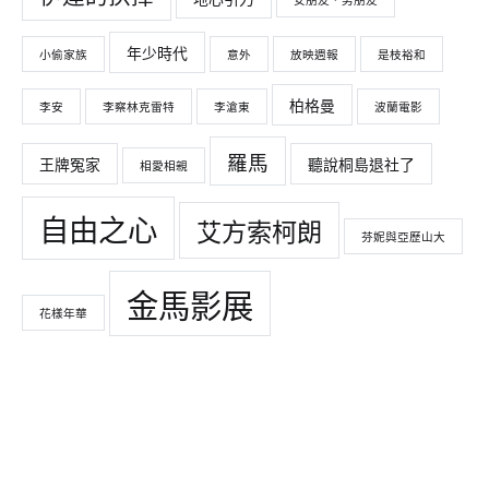
女朋友．男朋友
年少時代
小偷家族
意外
放映週報
是枝裕和
柏格曼
李安
李察林克雷特
李滄東
波蘭電影
羅馬
王牌冤家
聽說桐島退社了
相愛相親
自由之心
艾方索柯朗
芬妮與亞歷山大
金馬影展
花樣年華