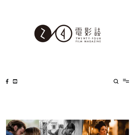
Skip
to
content
24電影誌