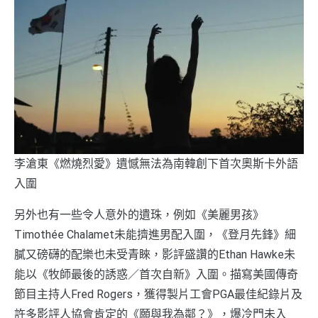
李滄東《燃燒烈愛》遺憾無法為南韓創下首次奧斯卡外語
入圍
另外也有一些令人意外的遺珠，例如《美麗男孩》
Timothée Chalamet未能擠進男配入圍，《登月先鋒》細
膩又磅礴的配樂也未受青睞，影評盛讚的Ethan Hawke未
能以《牧師最後的誘惑／首次自新》入圍。描寫美國傳奇
節目主持人Fred Rogers，獲得製片工會PGA最佳紀錄片及
許多影評人協會肯定的《願與我為鄰？》，爆冷門未入