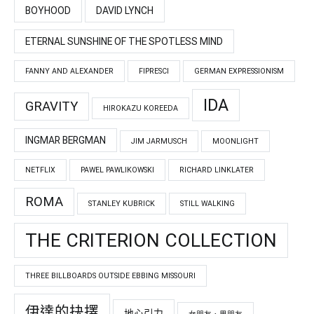
BOYHOOD
DAVID LYNCH
ETERNAL SUNSHINE OF THE SPOTLESS MIND
FANNY AND ALEXANDER
FIPRESCI
GERMAN EXPRESSIONISM
IDA
GRAVITY
HIROKAZU KOREEDA
INGMAR BERGMAN
JIM JARMUSCH
MOONLIGHT
NETFLIX
PAWEL PAWLIKOWSKI
RICHARD LINKLATER
ROMA
STANLEY KUBRICK
STILL WALKING
THE CRITERION COLLECTION
THREE BILLBOARDS OUTSIDE EBBING MISSOURI
伊達的抉擇
地心引力