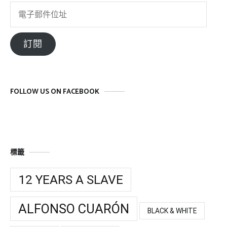
電
子
郵
訂閱
件
位
址
FOLLOW US ON FACEBOOK
標籤
12 YEARS A SLAVE
ALFONSO CUARÓN
BLACK & WHITE