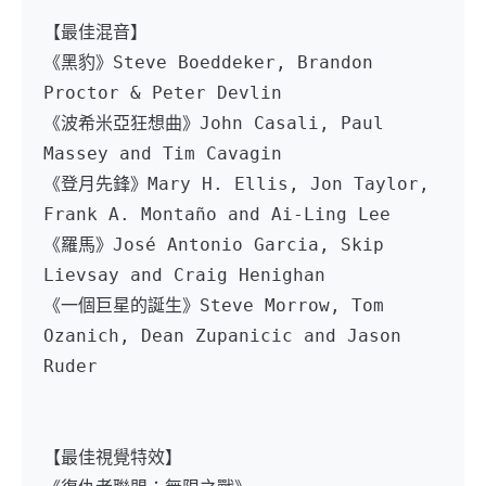
【最佳混音】
《黑豹》Steve Boeddeker, Brandon 
Proctor & Peter Devlin
《波希米亞狂想曲》John Casali, Paul 
Massey and Tim Cavagin
《登月先鋒》Mary H. Ellis, Jon Taylor, 
Frank A. Montaño and Ai-Ling Lee
《羅馬》José Antonio Garcia, Skip 
Lievsay and Craig Henighan
《一個巨星的誕生》Steve Morrow, Tom 
Ozanich, Dean Zupanicic and Jason 
Ruder
【最佳視覺特效】