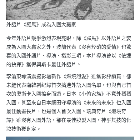
外語片《羅馬》成為入圍大贏家
今年外語片競爭激烈表現亮眼，除《羅馬》以外語片之姿
成為入圍大贏家之外，波蘭代表《沒有煙硝的愛情》也驚
喜的入圍外語片、導演、攝影三項，本片導演曾以《依達
的抉擇》獲得奧斯卡最佳外語片。
李滄東導演震撼影壇新作《燃燒烈愛》雖獲影評讚賞，卻
未能代表南韓創紀錄首次擠進外語入圍名單，也與自己首
次的奧斯卡入圍擦身而過。日本《小偷家族》不意外穩穩
入圍，甚至來自日本細田守導演的《未來的未來》也入圍
最佳動畫長片，也是個人首次入圍。瑞典奇片《邊境奇
譚》雖沒有入圍外語，卻在最佳妝髮入圍，神乎其技的化
妝技術獲肯定。