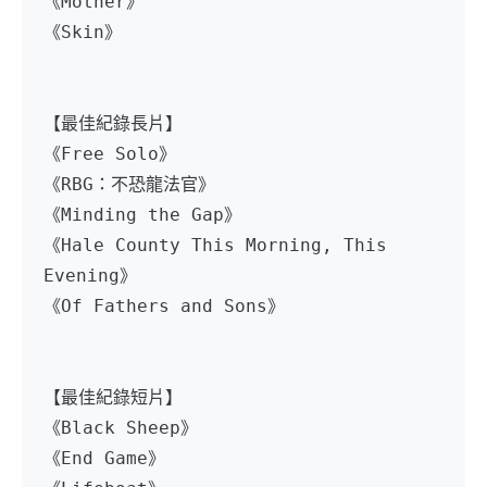
《Mother》
《Skin》
【最佳紀錄長片】
《Free Solo》
《RBG：不恐龍法官》
《Minding the Gap》
《Hale County This Morning, This 
Evening》
《Of Fathers and Sons》
【最佳紀錄短片】
《Black Sheep》
《End Game》