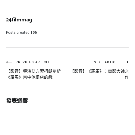
24filmmag
Posts created
106
文
PREVIOUS ARTICLE
NEXT ARTICLE
【影音】導演艾方索柯朗剖析
【影音】《羅馬》：電影大師之
章
《羅馬》當中傢俱店的戲
作
導
覽
發表迴響