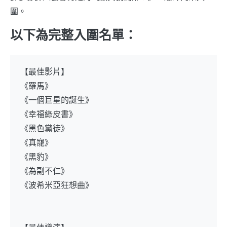
圍。
以下為完整入圍名單：
【最佳影片】
《羅馬》
《一個巨星的誕生》
《幸福綠皮書》
《黑色黨徒》
《真寵》
《黑豹》
《為副不仁》
《波希米亞狂想曲》