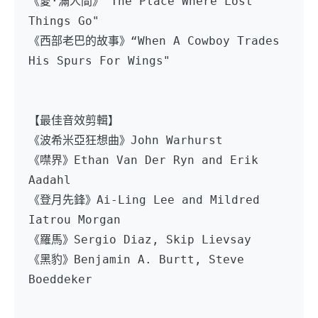
《愛·滿人間》“The Place Where Lost 
Things Go"
《西部老巴的故事》“When A Cowboy Trades 
His Spurs For Wings"
【最佳音效剪輯】
《波希米亞狂想曲》John Warhurst
《噤界》Ethan Van Der Ryn and Erik 
Aadahl
《登月先鋒》Ai-Ling Lee and Mildred 
Iatrou Morgan
《羅馬》Sergio Diaz, Skip Lievsay
《黑豹》Benjamin A. Burtt, Steve 
Boeddeker